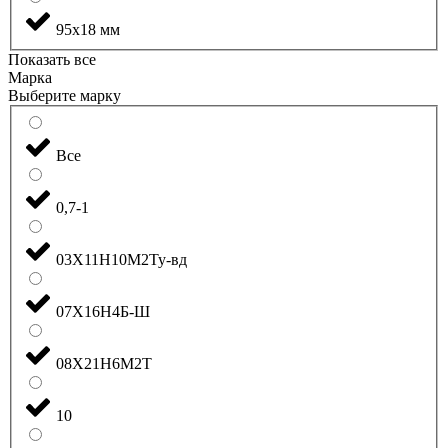
95x18 мм
Показать все
Марка
Выберите марку
Все
0,7-1
03Х11Н10М2Ту-вд
07Х16Н4Б-Ш
08Х21Н6М2Т
10