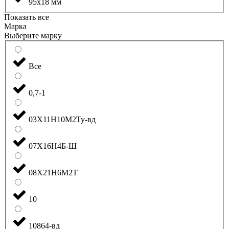
95x18 мм
Показать все
Марка
Выберите марку
Все
0,7-1
03Х11Н10М2Ту-вд
07Х16Н4Б-Ш
08Х21Н6М2Т
10
10864-вд