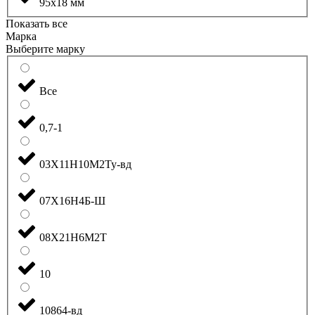
95x18 мм
Показать все
Марка
Выберите марку
Все
0,7-1
03Х11Н10М2Ту-вд
07Х16Н4Б-Ш
08Х21Н6М2Т
10
10864-вд