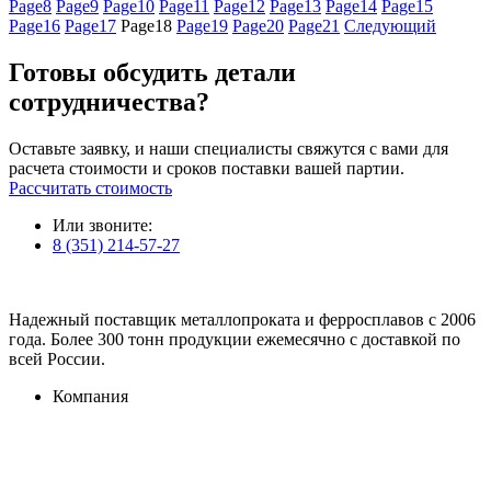
Page
8
Page
9
Page
10
Page
11
Page
12
Page
13
Page
14
Page
15
Page
16
Page
17
Page
18
Page
19
Page
20
Page
21
Следующий
Готовы обсудить детали
сотрудничества?
Оставьте заявку, и наши специалисты свяжутся с вами для
расчета стоимости и сроков поставки вашей партии.
Рассчитать стоимость
Или звоните:
8 (351) 214-57-27
Надежный поставщик металлопроката и ферросплавов с 2006
года. Более 300 тонн продукции ежемесячно с доставкой по
всей России.
Компания