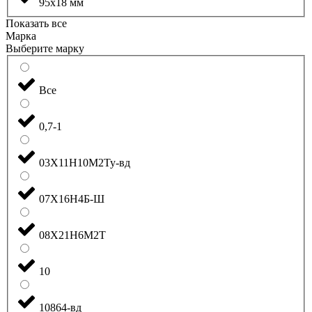
95x18 мм
Показать все
Марка
Выберите марку
Все
0,7-1
03Х11Н10М2Ту-вд
07Х16Н4Б-Ш
08Х21Н6М2Т
10
10864-вд