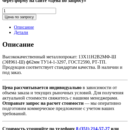
через форму на сайте «Цена по запросу»
Количество
товара
Цена по запросу
13Х11Н2В2МФ-
Ш
Описание
(ЭИ961-
Детали
Ш)
ф62мм
Описание
ТУ14-
1-
Высококачественный металлопрокат: 13Х11Н2В2МФ-Ш
3297,
(ЭИ961-Ш) ф62мм ТУ14-1-3297, ГОСТ2590, РТ-ТП.
ГОСТ2590,
Продукция соответствует стандартам качества. В наличии и
РТ-
под заказ.
ТП
Цена рассчитывается индивидуально
в зависимости от
объема заказа и текущих рыночных условий. Для получения
актуальной стоимости свяжитесь с нашими менеджерами.
Отправьте запрос на расчет стоимости
— мы оперативно
подготовим коммерческое предложение с учетом ваших
требований.
Стоимость уточняйте по телефону
8 (351) 214-57-27
или