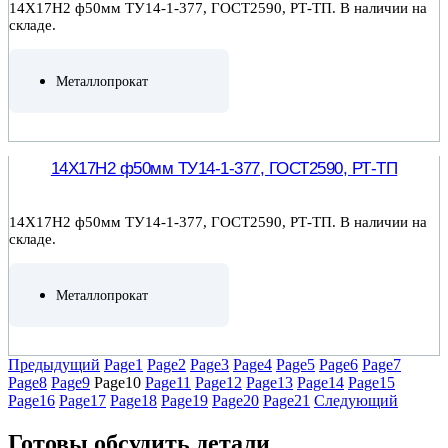
14Х17Н2 ф50мм ТУ14-1-377, ГОСТ2590, РТ-ТП. В наличии на
складе.
Металлопрокат
ПОДРОБНЕЕ
14Х17Н2 ф50мм ТУ14-1-377, ГОСТ2590, РТ-ТП
14Х17Н2 ф50мм ТУ14-1-377, ГОСТ2590, РТ-ТП. В наличии на
складе.
Металлопрокат
ПОДРОБНЕЕ
Предыдущий
Page
1
Page
2
Page
3
Page
4
Page
5
Page
6
Page
7
Page
8
Page
9
Page
10
Page
11
Page
12
Page
13
Page
14
Page
15
Page
16
Page
17
Page
18
Page
19
Page
20
Page
21
Следующий
Готовы обсудить детали