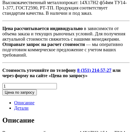
Высококачественный металлопрокат: 14Х17Н2 ф54мм ТУ14-
1-377, ГОСТ2590, РТ-ТП. Продукция соответствует
стандартам качества. В наличии и под заказ.
Цена рассчитывается индивидуально
в зависимости от
объема заказа и текущих рыночных условий. Для получения
актуальной стоимости свяжитесь с нашими менеджерами.
Отправьте запрос на расчет стоимости
— мы оперативно
подготовим коммерческое предложение с учетом ваших
требований.
Стоимость уточняйте по телефону
8 (351) 214-57-27
или
через форму на сайте «Цена по запросу»
Количество
товара
Цена по запросу
14Х17Н2
ф54мм
Описание
ТУ14-
Детали
1-
377,
Описание
ГОСТ2590,
РТ-