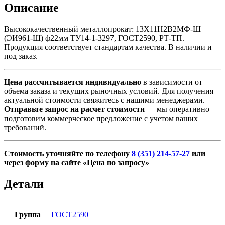
ф22мм
Описание
ТУ14-
1-
Высококачественный металлопрокат: 13Х11Н2В2МФ-Ш
3297,
(ЭИ961-Ш) ф22мм ТУ14-1-3297, ГОСТ2590, РТ-ТП.
ГОСТ2590,
Продукция соответствует стандартам качества. В наличии и
РТ-
под заказ.
ТП
Цена рассчитывается индивидуально
в зависимости от
объема заказа и текущих рыночных условий. Для получения
актуальной стоимости свяжитесь с нашими менеджерами.
Отправьте запрос на расчет стоимости
— мы оперативно
подготовим коммерческое предложение с учетом ваших
требований.
Стоимость уточняйте по телефону
8 (351) 214-57-27
или
через форму на сайте «Цена по запросу»
Детали
Группа
ГОСТ2590