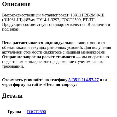
ф85мм
Описание
ТУ14-
1-
Высококачественный металлопрокат: 13Х11Н2В2МФ-Ш
3297,
(ЭИ961-Ш) ф85мм ТУ14-1-3297, ГОСТ2590, РТ-ТП.
ГОСТ2590,
Продукция соответствует стандартам качества. В наличии и
РТ-
под заказ.
ТП
Цена рассчитывается индивидуально
в зависимости от
объема заказа и текущих рыночных условий. Для получения
актуальной стоимости свяжитесь с нашими менеджерами.
Отправьте запрос на расчет стоимости
— мы оперативно
подготовим коммерческое предложение с учетом ваших
требований.
Стоимость уточняйте по телефону
8 (351) 214-57-27
или
через форму на сайте «Цена по запросу»
Детали
Группа
ГОСТ2590