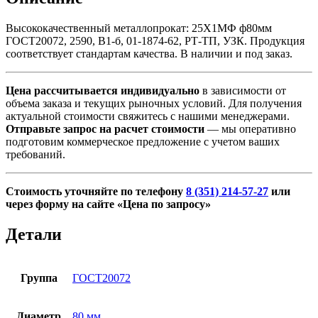
б,
01-
Высококачественный металлопрокат: 25Х1МФ ф80мм
1874-
ГОСТ20072, 2590, В1-б, 01-1874-62, РТ-ТП, УЗК. Продукция
62,
соответствует стандартам качества. В наличии и под заказ.
РТ-
ТП,
УЗК
Цена рассчитывается индивидуально
в зависимости от
объема заказа и текущих рыночных условий. Для получения
актуальной стоимости свяжитесь с нашими менеджерами.
Отправьте запрос на расчет стоимости
— мы оперативно
подготовим коммерческое предложение с учетом ваших
требований.
Стоимость уточняйте по телефону
8 (351) 214-57-27
или
через форму на сайте «Цена по запросу»
Детали
Группа
ГОСТ20072
Диаметр
80 мм