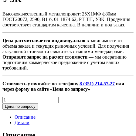
Высококачественный металлопрокат: 25Х1МФ ф80мм
ГОСТ20072, 2590, В1-б, 01-1874-62, РТ-ТП, УЗК. Продукция
соответствует стандартам качества. В наличии и под заказ.
Цена рассчитывается индивидуально
в зависимости от
объема заказа и текущих рыночных условий. Для получения
актуальной стоимости свяжитесь с нашими менеджерами.
Отправьте запрос на расчет стоимости
— мы оперативно
подготовим коммерческое предложение с учетом ваших
требований.
Стоимость уточняйте по телефону
8 (351) 214-57-27
или
через форму на сайте «Цена по запросу»
Количество
товара
Цена по запросу
25Х1МФ
ф80мм
Описание
ГОСТ20072,
Детали
2590,
В1-
Описание