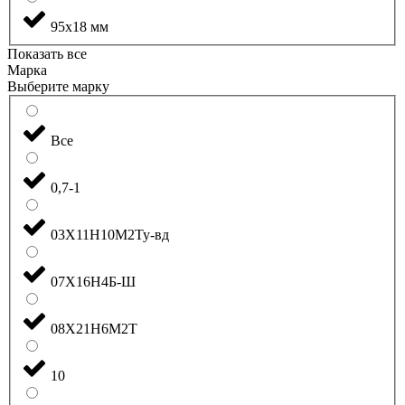
95x18 мм
Показать все
Марка
Выберите марку
Все
0,7-1
03Х11Н10М2Ту-вд
07Х16Н4Б-Ш
08Х21Н6М2Т
10