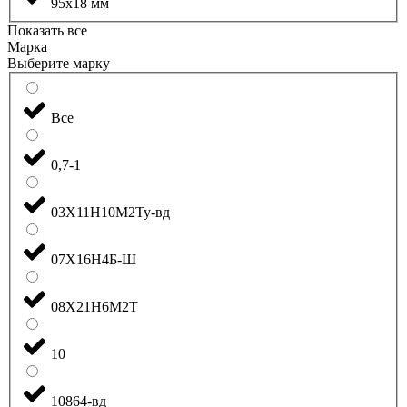
95x18 мм
Показать все
Марка
Выберите марку
Все
0,7-1
03Х11Н10М2Ту-вд
07Х16Н4Б-Ш
08Х21Н6М2Т
10
10864-вд