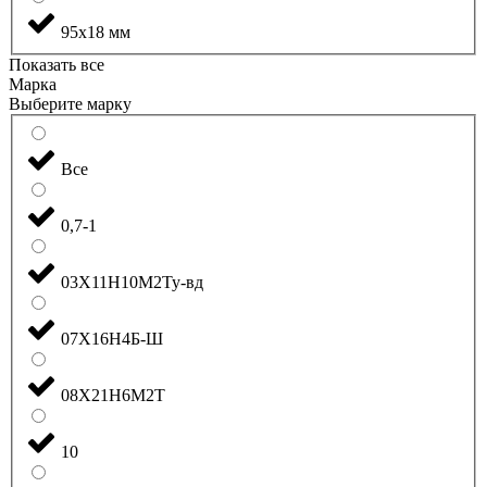
95x18 мм
Показать все
Марка
Выберите марку
Все
0,7-1
03Х11Н10М2Ту-вд
07Х16Н4Б-Ш
08Х21Н6М2Т
10