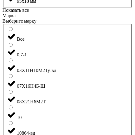
95x18 мм
Показать все
Марка
Выберите марку
Все
0,7-1
03Х11Н10М2Ту-вд
07Х16Н4Б-Ш
08Х21Н6М2Т
10
10864-вд