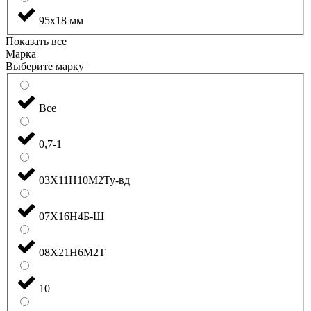
95x18 мм
Показать все
Марка
Выберите марку
Все
0,7-1
03Х11Н10М2Ту-вд
07Х16Н4Б-Ш
08Х21Н6М2Т
10