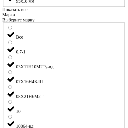
95x18 мм
Показать все
Марка
Выберите марку
Все
0,7-1
03Х11Н10М2Ту-вд
07Х16Н4Б-Ш
08Х21Н6М2Т
10
10864-вд