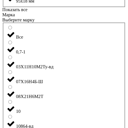
95x18 мм
Показать все
Марка
Выберите марку
Все
0,7-1
03Х11Н10М2Ту-вд
07Х16Н4Б-Ш
08Х21Н6М2Т
10
10864-вд