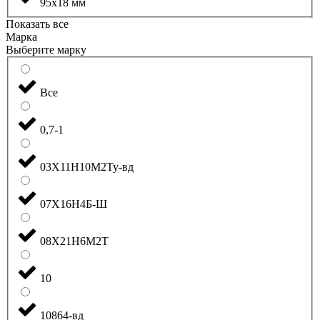
95x18 мм
Показать все
Марка
Выберите марку
Все
0,7-1
03Х11Н10М2Ту-вд
07Х16Н4Б-Ш
08Х21Н6М2Т
10
10864-вд